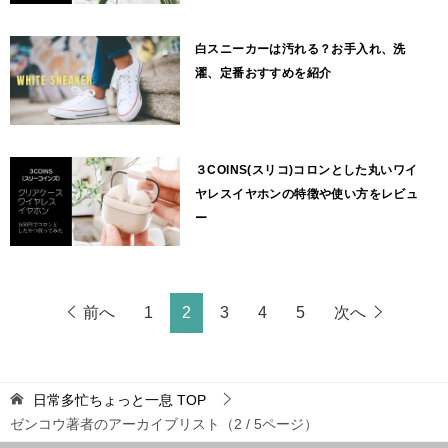
白スニーカーは汚れる？お手入れ、洗
濯、定番おすすめを紹介
３COINS(スリコ)コロンとした丸いワイ
ヤレスイヤホンの特徴や使い方をレビュ
ー
前へ
1
2
3
4
5
次へ
日常多忙ちょっと一息
TOP
ゼンコウ著者のアーカイブリスト（2 / 5ページ）