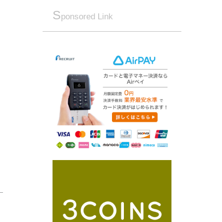
S
ponsored Link