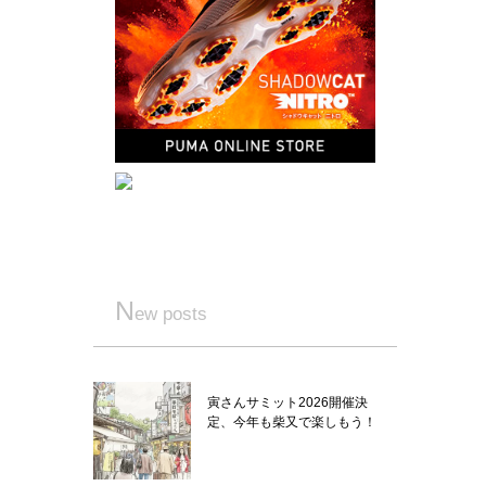
N
ew posts
寅さんサミット2026開催決
定、今年も柴又で楽しもう！