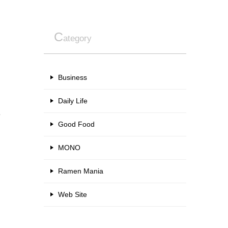
C
ategory
Business
Daily Life
毎
Good Food
MONO
Ramen Mania
Web Site