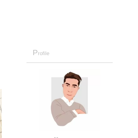
P
rofile