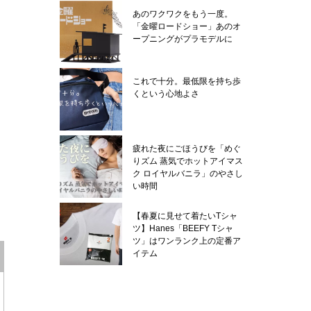
あのワクワクをもう一度。
「金曜ロードショー」あのオ
ープニングがプラモデルに
これで十分。最低限を持ち歩
くという心地よさ
疲れた夜にごほうびを「めぐ
りズム 蒸気でホットアイマス
ク ロイヤルバニラ」のやさし
い時間
【春夏に見せて着たいTシャ
ツ】Hanes「BEEFY Tシャ
ツ」はワンランク上の定番ア
イテム