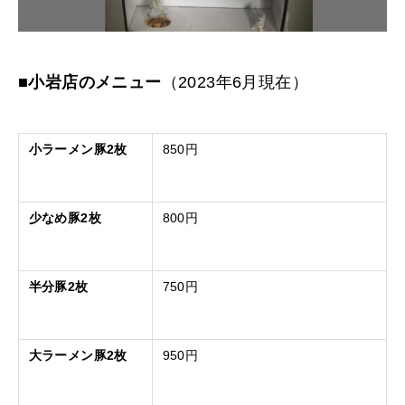
■
小岩店のメニュー
（2023年6月現在）
小ラーメン豚
2
枚
850
円
少なめ豚
2
枚
800
円
半分豚
2
枚
750
円
大ラーメン豚
2
枚
950
円