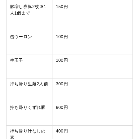
豚増し券豚
2
枚※
1
150
円
人
1
個まで
缶ウーロン
100
円
生玉子
100
円
持ち帰り生麺
2
人前
300
円
持ち帰りくずれ豚
600
円
持ち帰り汁なしの
400
円
素