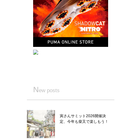
N
ew posts
寅さんサミット2026開催決
定、今年も柴又で楽しもう！