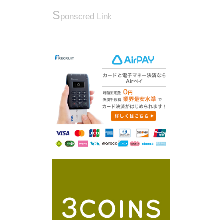
S
ponsored Link