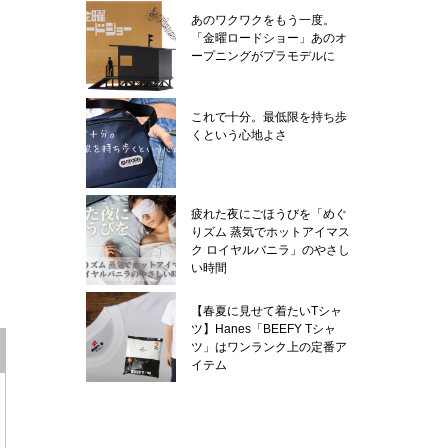
あのワクワクをもう一度。
「金曜ロードショー」あのオ
ープニングがプラモデルに
これで十分。最低限を持ち歩
くという心地よさ
疲れた夜にごほうびを「めぐ
りズム 蒸気でホットアイマス
ク ロイヤルバニラ」のやさし
い時間
【春夏に見せて着たいTシャ
ツ】Hanes「BEEFY Tシャ
ツ」はワンランク上の定番ア
イテム