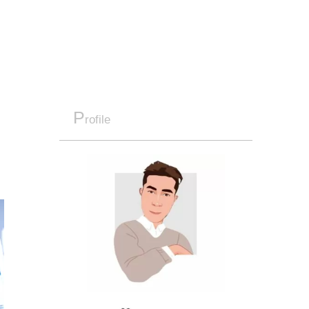
P
rofile