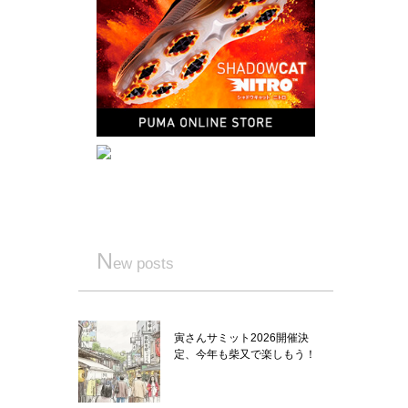
N
ew posts
寅さんサミット2026開催決
定、今年も柴又で楽しもう！