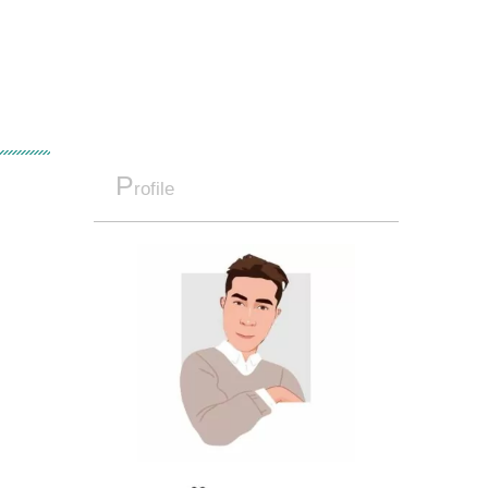
P
rofile