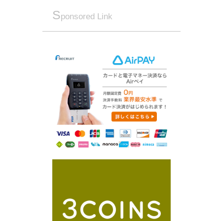
S
ponsored Link