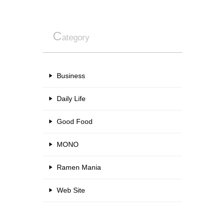
C
ategory
Business
Daily Life
Good Food
MONO
Ramen Mania
Web Site