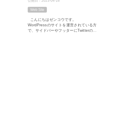
公開日：
2023-04-16
Web Site
こんにちはゼンコウです。
WordPressのサイトを運営されている方
で、サイドバーやフッターにTwitterのタ
イムラインを埋め込みたい方がいらっし
ゃるのではないでしょうか。 今回は、
ご自身のWord […]