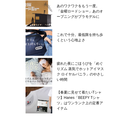
あのワクワクをもう一度。
「金曜ロードショー」あのオ
ープニングがプラモデルに
これで十分。最低限を持ち歩
くという心地よさ
疲れた夜にごほうびを「めぐ
りズム 蒸気でホットアイマス
ク ロイヤルバニラ」のやさし
い時間
【春夏に見せて着たいTシャ
ツ】Hanes「BEEFY Tシャ
ツ」はワンランク上の定番ア
イテム