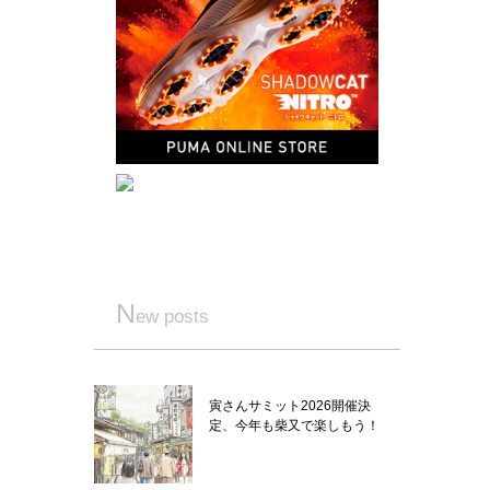
N
ew posts
寅さんサミット2026開催決
定、今年も柴又で楽しもう！