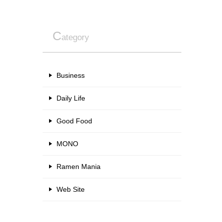
C
ategory
Business
Daily Life
Good Food
MONO
Ramen Mania
Web Site