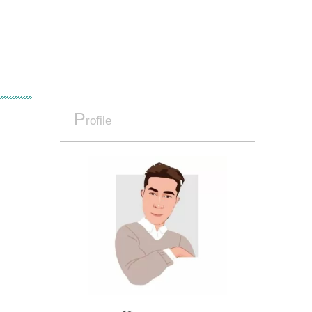
P
rofile