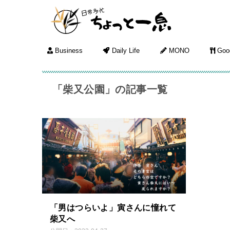
Business
Daily Life
MONO
Goo
「柴又公園」の記事一覧
「男はつらいよ」寅さんに憧れて
柴又へ