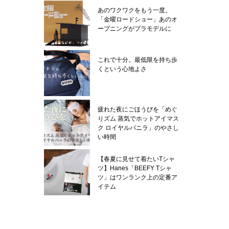
あのワクワクをもう一度。
「金曜ロードショー」あのオ
ープニングがプラモデルに
これで十分。最低限を持ち歩
くという心地よさ
疲れた夜にごほうびを「めぐ
りズム 蒸気でホットアイマス
ク ロイヤルバニラ」のやさし
い時間
【春夏に見せて着たいTシャ
ツ】Hanes「BEEFY Tシャ
ツ」はワンランク上の定番ア
イテム