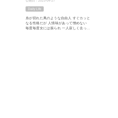
公開日：
2023-04-27
Daily Life
糸が切れた凧のような自由人 すぐカッと
なる性格だが 人情味があって憎めない
毎度毎度女には振られ 一人寂しく去って
いく そんな寅さんに憧れて、葛飾柴又
で所帯を持てみたがうまく行かず、一度
は田舎に帰り、また東京に戻ってき […]