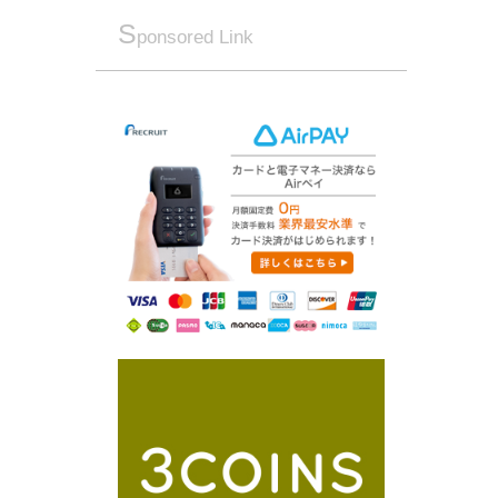
S
ponsored Link