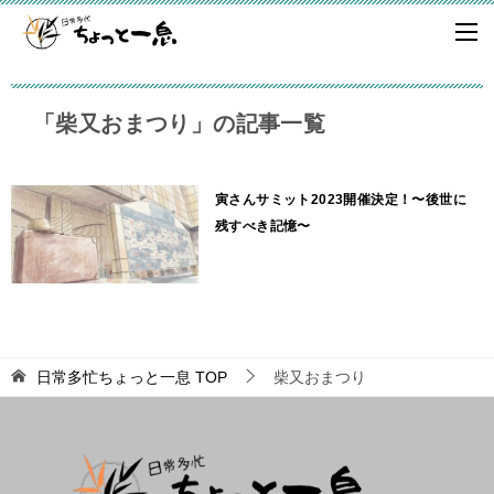
「柴又おまつり」の記事一覧
寅さんサミット2023開催決定！〜後世に
残すべき記憶〜
日常多忙ちょっと一息
TOP
柴又おまつり