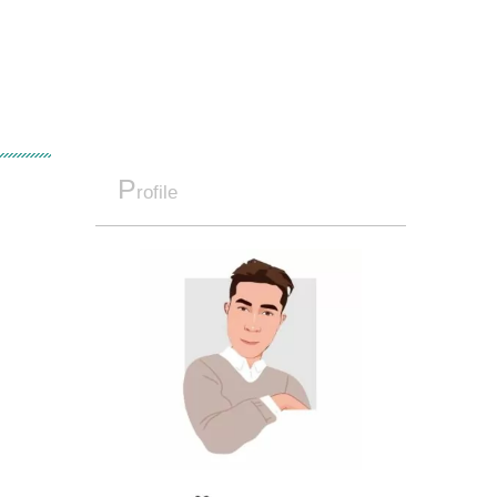
P
rofile