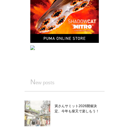
N
ew posts
寅さんサミット2026開催決
定、今年も柴又で楽しもう！