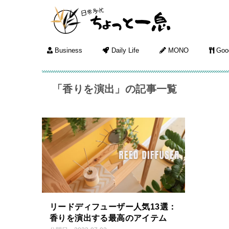
Business
Daily Life
MONO
Goo
「香りを演出」の記事一覧
リードディフューザー人気13選：
香りを演出する最高のアイテム