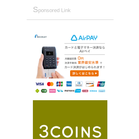
S
ponsored Link