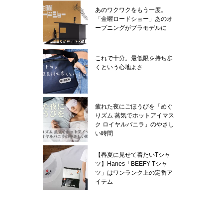
あのワクワクをもう一度。
「金曜ロードショー」あのオ
ープニングがプラモデルに
これで十分。最低限を持ち歩
くという心地よさ
疲れた夜にごほうびを「めぐ
りズム 蒸気でホットアイマス
ク ロイヤルバニラ」のやさし
い時間
【春夏に見せて着たいTシャ
ツ】Hanes「BEEFY Tシャ
ツ」はワンランク上の定番ア
イテム