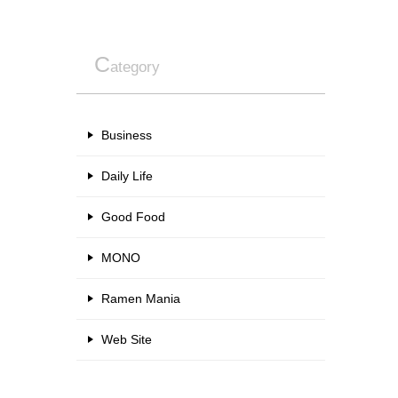
C
ategory
Business
Daily Life
Good Food
MONO
Ramen Mania
Web Site