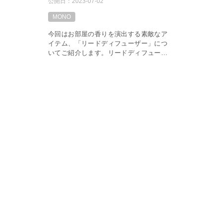
公開日：
2023-07-02
MONO
今回はお部屋の香りを演出する素敵なア
イテム、「リードディフューザー」につ
いてご紹介します。リードディフューザ
ーは、香りの良さと手軽さから多くの
方々に人気があります。部屋に香りを広
げるための効果的な方法として、幅広い
シーン […]