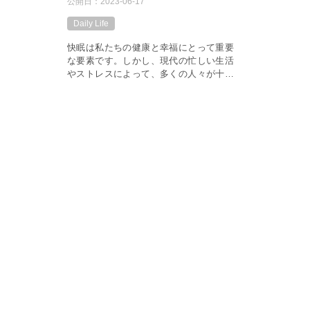
公開日：
2023-06-17
Daily Life
快眠は私たちの健康と幸福にとって重要
な要素です。しかし、現代の忙しい生活
やストレスによって、多くの人々が十分
な睡眠をとることが難しくなっていま
す。眠れない夜や疲れが残る朝は、私た
ちの体や心に悪影響を与えるばかりでな
く、日 […]