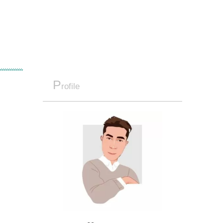
P
rofile