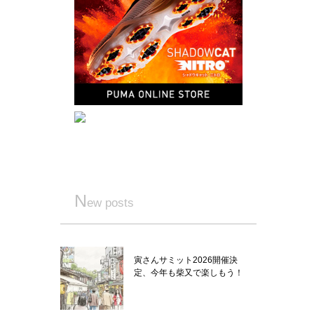
N
ew posts
寅さんサミット2026開催決
定、今年も柴又で楽しもう！