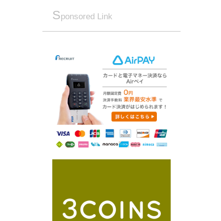
S
ponsored Link