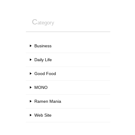
C
ategory
Business
Daily Life
Good Food
MONO
Ramen Mania
Web Site