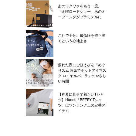
あのワクワクをもう一度。
「金曜ロードショー」あのオ
ープニングがプラモデルに
これで十分。最低限を持ち歩
くという心地よさ
疲れた夜にごほうびを「めぐ
りズム 蒸気でホットアイマス
ク ロイヤルバニラ」のやさし
い時間
【春夏に見せて着たいTシャ
ツ】Hanes「BEEFY Tシャ
ツ」はワンランク上の定番ア
イテム