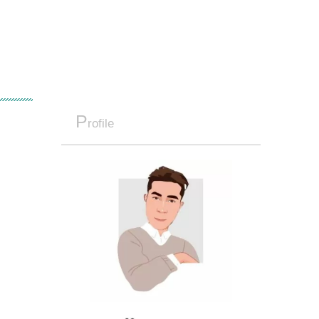
P
rofile