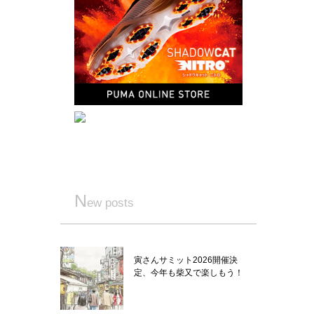
N
ew posts
寅さんサミット2026開催決
定、今年も柴又で楽しもう！