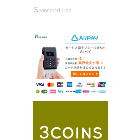
S
ponsored Link