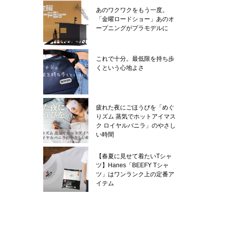
あのワクワクをもう一度。
「金曜ロードショー」あのオ
ープニングがプラモデルに
これで十分。最低限を持ち歩
くという心地よさ
疲れた夜にごほうびを「めぐ
りズム 蒸気でホットアイマス
ク ロイヤルバニラ」のやさし
い時間
【春夏に見せて着たいTシャ
ツ】Hanes「BEEFY Tシャ
ツ」はワンランク上の定番ア
イテム