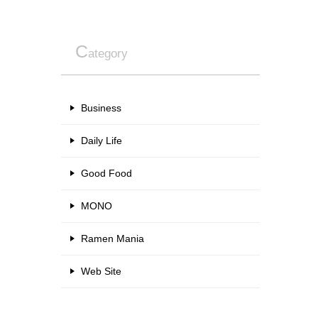
C
ategory
Business
Daily Life
Good Food
MONO
Ramen Mania
Web Site