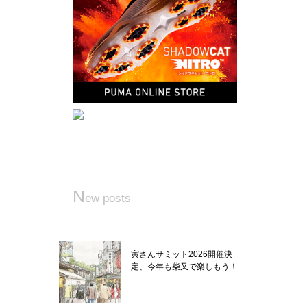
N
ew posts
寅さんサミット2026開催決
定、今年も柴又で楽しもう！