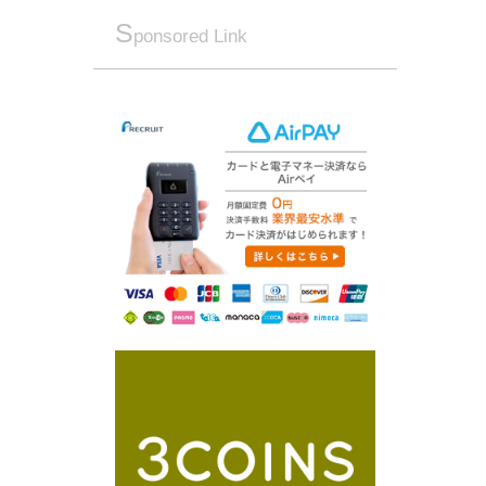
S
ponsored Link