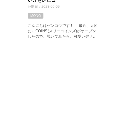
い方をレビュー
公開日：
2023-05-09
MONO
こんにちはゼンコウです！ 最近、近所
に３COINS(スリーコインズ)がオープン
したので、覗いてみたら、可愛いデザイ
ンのコロンとした丸いワイヤレスイヤホ
ンを見つけてしまい、1650円(税込み)と
いう低価格だったのでつい手 […]