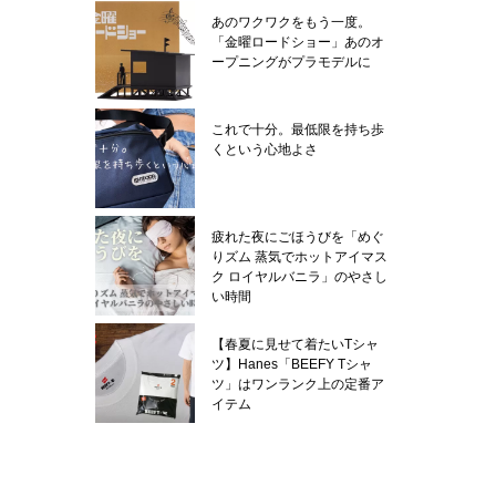
あのワクワクをもう一度。
「金曜ロードショー」あのオ
ープニングがプラモデルに
これで十分。最低限を持ち歩
くという心地よさ
疲れた夜にごほうびを「めぐ
りズム 蒸気でホットアイマス
ク ロイヤルバニラ」のやさし
い時間
【春夏に見せて着たいTシャ
ツ】Hanes「BEEFY Tシャ
ツ」はワンランク上の定番ア
イテム