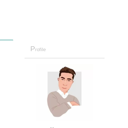
P
rofile